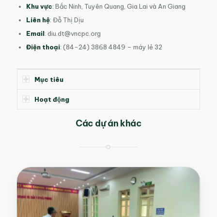
Khu vực
: Bắc Ninh, Tuyên Quang, Gia Lai và An Giang
Liên hệ
: Đỗ Thị Dịu
Email
:
diu.dt@vncpc.org
Điện thoại
: (84-24) 3868 4849 – máy lẻ 32
Mục tiêu
Hoạt động
Các dự án khác