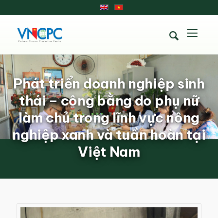
Phát triển doanh nghiệp sinh
thái – công bằng do phụ nữ
làm chủ trong lĩnh vực nông
nghiệp xanh và tuần hoàn tại
Việt Nam