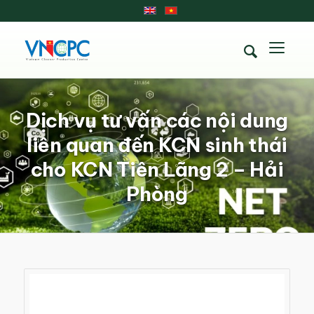
Dịch vụ tư vấn các nội dung
liên quan đến KCN sinh thái
cho KCN Tiên Lãng 2 – Hải
Phòng