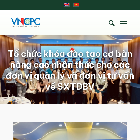
Tổ chức khóa đào tạo cơ bản
nâng cao nhận thức cho các
đơn vị quản lý và đơn vị tư vấn
về SXTDBV