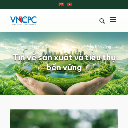
Home
/
Tin tức
/
Tin về sản xuất và tiêu thụ bền vững
Tin về sản xuất và tiêu thụ
bền vững