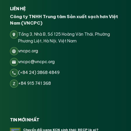
LIÊN HỆ
Công ty TNHH Trung tâm Sản xuất sạch hơn Việt
Nam (VNCPC)
Tầng 3, Nhà B, Số 125 Hoàng Văn Thái, Phường
Phương Liệt, Hà Nội, Việt Nam
vncpc.org
vncpc@vncpc.org
(+84 24) 3868 4849
+84 915 741 368
Z
TIN MỚI NHẤT
Chuyển đổi sang KCN sinh thái: RECP là gì?