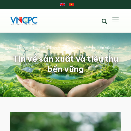
Home
/
Tin tức
/
Tin về sản xuất và tiêu thụ bền vững
Tin về sản xuất và tiêu thụ
bền vững