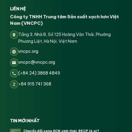
LIÊN HỆ
Công ty TNHH Trung tâm Sản xuất sạch hơn Việt
Nam (VNCPC)
Tầng 3, Nhà B, Số 125 Hoàng Văn Thái, Phường
Phương Liệt, Hà Nội, Việt Nam
vncpc.org
vncpc@vncpc.org
(+84 24) 3868 4849
+84 915 741 368
Z
TIN MỚI NHẤT
Chuyển đổi sang KCN sinh thái: RECP là gì?