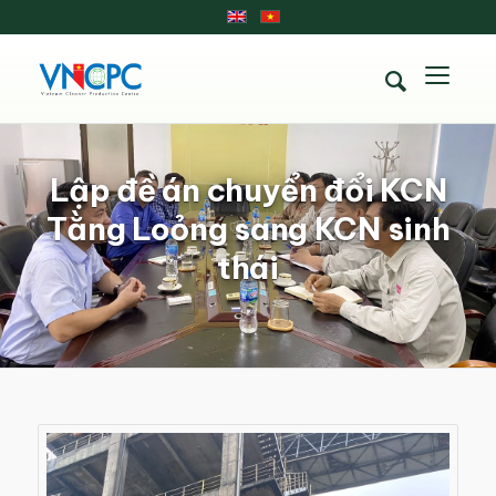
Lập đề án chuyển đổi KCN
Tằng Loỏng sang KCN sinh
thái