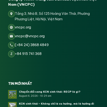
Nam (VNCPC)
Tầng 3, Nhà B, Số 125 Hoàng Văn Thái, Phường
Phương Liệt, Hà Nội, Việt Nam
vncpc.org
vncpc@vncpc.org
(+84 24) 3868 4849
+84 915 741 368
Z
TIN MỚI NHẤT
Chuyển đổi sang KCN sinh thái: RECP là gì?
August 6, 2026 - 10:29 am
KCN sinh thái – Không chỉ là xu hướng, mà là hướng đi