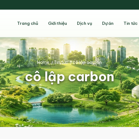
Trang chủ
Giới thiệu
Dịch vụ
Dự án
Tin tức
Home
/
Tin tức
/
cô lập carbon
cô lập carbon